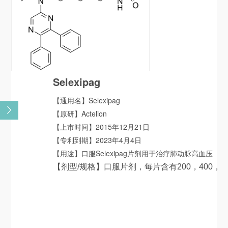
ydrochloride
Selexipag
【通用名】Selexipag
te MBX-8052
【原研】Actelion
【上市时间】2015年12月21日
sphate
【专利到期】2023年4月4日
【用途】口服Selexipag片剂用于治疗肺动脉高血压
 Hydrochloride
（PAH）。
【剂型/规格】
口服片剂，每片含有200，400，
 Fumurate
600，800，1000，1200，1400及1600微克的
Selexipag
asodium
ine Tosylate